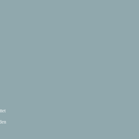
tet
den