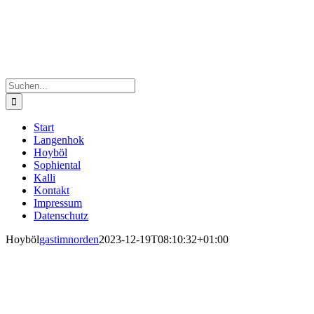
Suche
nach:
Start
Langenhok
Hoyböl
Sophiental
Kalli
Kontakt
Impressum
Datenschutz
Hoyböl
gastimnorden
2023-12-19T08:10:32+01:00